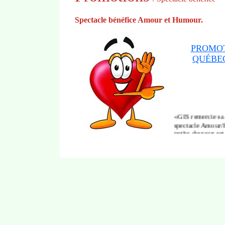
Spectacle bénéfice Amour et Humour.
PROMOT
QUÉBEC
«GIS remercie sa c
spectacle Amour/
petite douceur est
est fier de contri
Soyez des nôtres!
Vous pouvez aussi 
fondation de la Vi