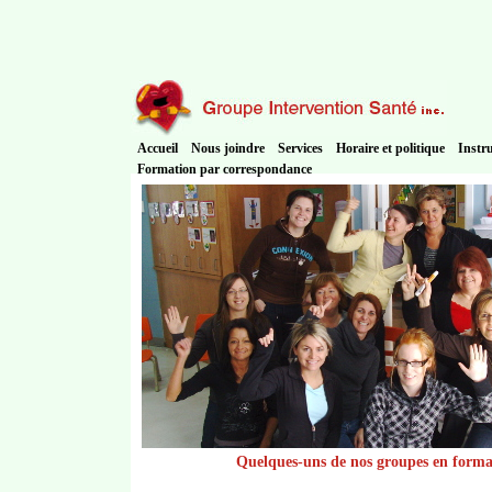
Accueil
Nous joindre
Services
Horaire et politique
Instr
Formation par correspondance
Quelques-uns de nos groupes en forma